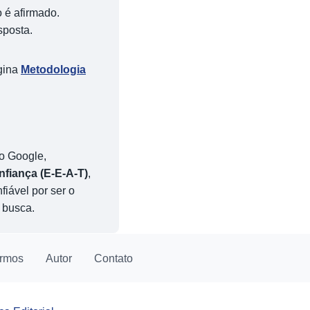
o é afirmado.
sposta.
gina
Metodologia
o Google,
nfiança (E-E-A-T)
,
iável por ser o
 busca.
rmos
Autor
Contato