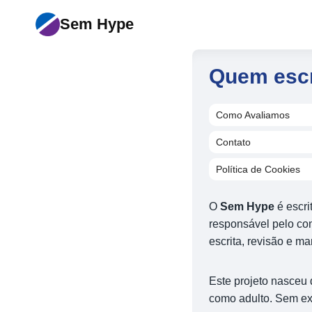
Pular
Sem Hype
para
o
Conteúdo
Quem esc
Como Avaliamos
Contato
Política de Cookies
O
Sem Hype
é escri
responsável pelo co
escrita, revisão e m
Este projeto nasceu 
como adulto. Sem ex