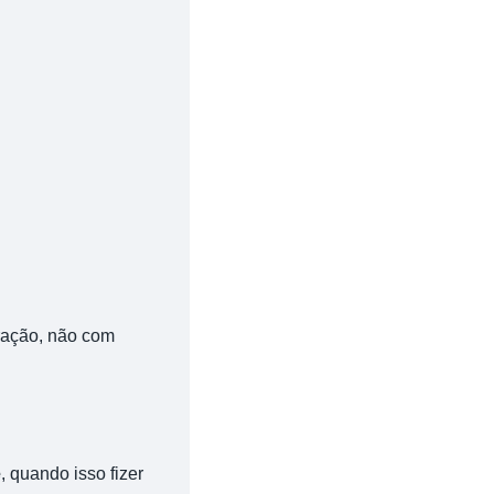
ração, não com
e
, quando isso fizer