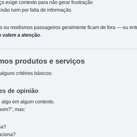
ço exige contexto para não gerar frustração
cisão ruim por falta de informação
ais ou modismos passageiros geralmente ficam de fora — ou en
o valem a atenção
.
mos produtos e serviços
lguns critérios básicos:
es de opinião
e algo em algum contexto.
 bom?”, mas:
na?
nciona?