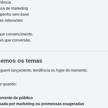
riência
ssa de marketing
mpenho sem base
ões relevantes
 que convencimento.
is que conversão.
hemos os temas
eguem lançamento, tendência ou hype do momento.
te quando:
orrente do público
sada por marketing ou promessas exageradas