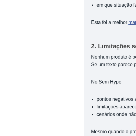
em que situação f
Esta foi a melhor
man
2. Limitações 
Nenhum produto é pe
Se um texto parece pe
No Sem Hype:
pontos negativos
limitações apare
cenários onde nã
Mesmo quando o pro