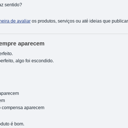
az sentido?
eira de avaliar
os produtos, serviços ou até ideias que publica
sempre aparecem
rfeito.
rfeito, algo foi escondido.
 aparecem
cem
o compensa aparecem
duto é bom.