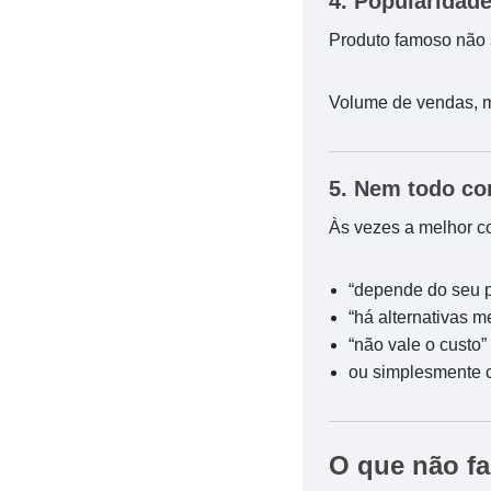
4. Popularidad
Produto famoso não 
Volume de vendas, m
5. Nem todo c
Às vezes a melhor c
“depende do seu pe
“há alternativas m
“não vale o custo”
ou simplesmente co
O que não f