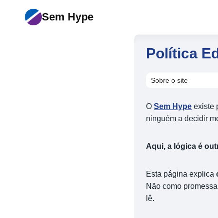
Pular
Sem Hype
para
o
Conteúdo
Política E
Sobre o site
O
Sem Hype
existe 
ninguém a decidir me
Aqui, a lógica é out
Esta página explica
Não como promessa 
lê.