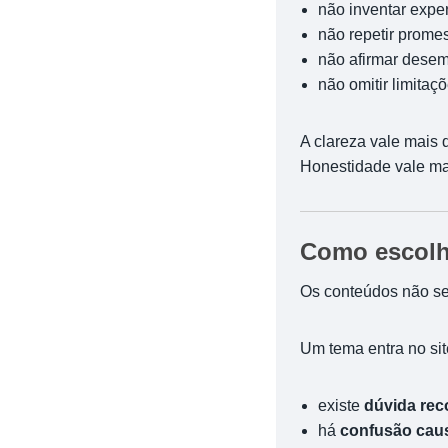
não inventar expe
não repetir prome
não afirmar dese
não omitir limitaç
A clareza vale mais
Honestidade vale ma
Como escol
Os conteúdos não s
Um tema entra no si
existe
dúvida rec
há
confusão cau