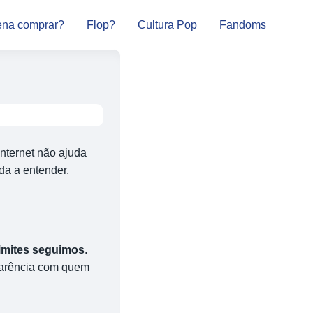
ena comprar?
Flop?
Cultura Pop
Fandoms
internet não ajuda
da a entender.
imites seguimos
.
parência com quem