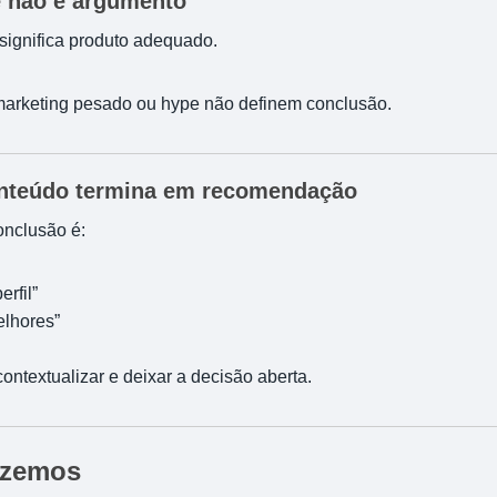
e não é argumento
significa produto adequado.
arketing pesado ou hype não definem conclusão.
onteúdo termina em recomendação
onclusão é:
rfil”
elhores”
ntextualizar e deixar a decisão aberta.
azemos