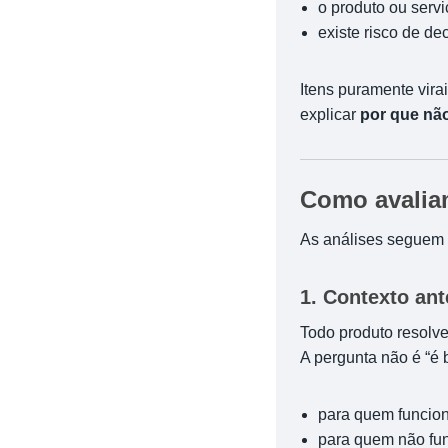
o produto ou servi
existe risco de de
Itens puramente vir
explicar
por que nã
Como avalia
As análises seguem a
1. Contexto ant
Todo produto resolv
A pergunta não é “é
para quem funcio
para quem não fu