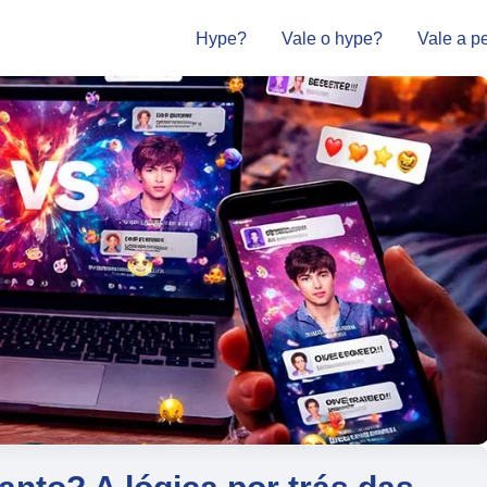
Hype?
Vale o hype?
Vale a p