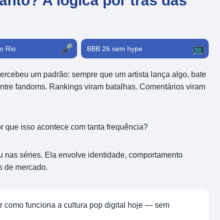
nto? A lógica por trás das
🎤
📺
o Rio
BBB 26 sem hype
percebeu um padrão: sempre que um artista lança algo, bate
ntre fandoms. Rankings viram batalhas. Comentários viram
or que isso acontece com tanta frequência?
 nas séries. Ela envolve identidade, comportamento
as de mercado.
 como funciona a cultura pop digital hoje — sem