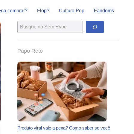
ena comprar?
Flop?
Cultura Pop
Fandoms
Pesquisar
Papo Reto
Produto viral vale a pena? Como saber se você