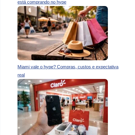
está comprando no hype
Miami vale o hype? Compras, custos e expectativa
real