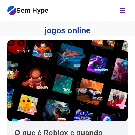
Pular
Sem Hype
para
o
Conteúdo
jogos online
O que é Roblox e quando